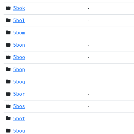
5bok
-
5bol
-
5bom
-
5bon
-
5boo
-
5bop
-
5boq
-
5bor
-
5bos
-
5bot
-
5bou
-