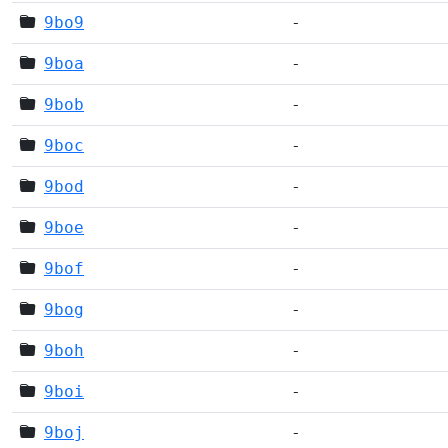
9bo9
-
9boa
-
9bob
-
9boc
-
9bod
-
9boe
-
9bof
-
9bog
-
9boh
-
9boi
-
9boj
-