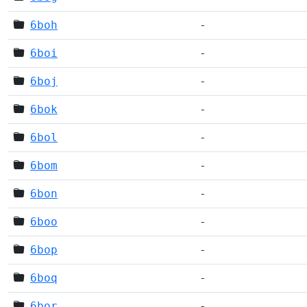
6boh
-
6boi
-
6boj
-
6bok
-
6bol
-
6bom
-
6bon
-
6boo
-
6bop
-
6boq
-
6bor
-