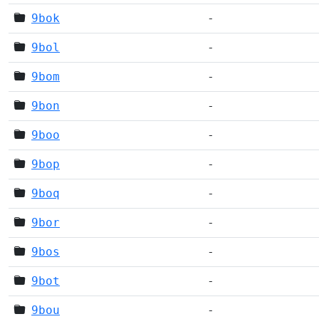
9bok
-
9bol
-
9bom
-
9bon
-
9boo
-
9bop
-
9boq
-
9bor
-
9bos
-
9bot
-
9bou
-