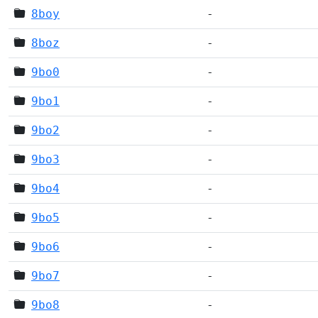
8boy
-
8boz
-
9bo0
-
9bo1
-
9bo2
-
9bo3
-
9bo4
-
9bo5
-
9bo6
-
9bo7
-
9bo8
-