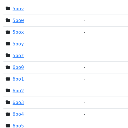
5bov
-
5bow
-
5box
-
5boy
-
5boz
-
6bo0
-
6bo1
-
6bo2
-
6bo3
-
6bo4
-
6bo5
-