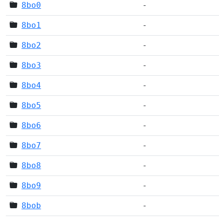
8bo0
-
8bo1
-
8bo2
-
8bo3
-
8bo4
-
8bo5
-
8bo6
-
8bo7
-
8bo8
-
8bo9
-
8bob
-