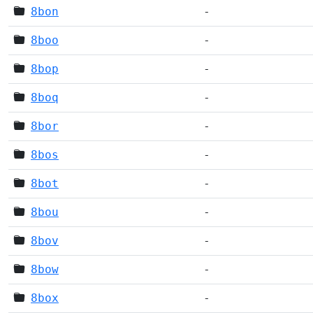
8bon
-
8boo
-
8bop
-
8boq
-
8bor
-
8bos
-
8bot
-
8bou
-
8bov
-
8bow
-
8box
-