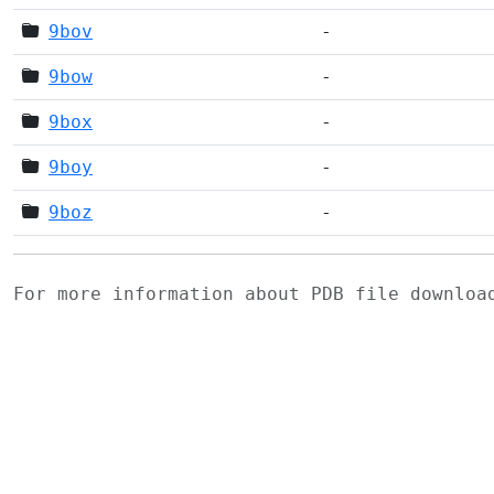
9bov
-
9bow
-
9box
-
9boy
-
9boz
-
For more information about PDB file downlo