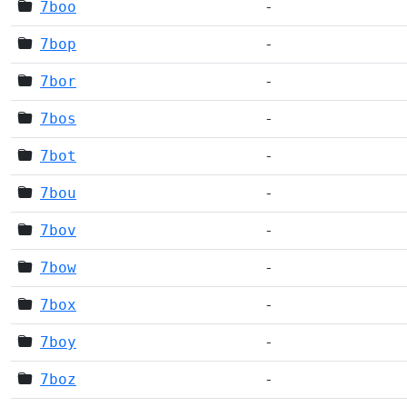
7boo
-
7bop
-
7bor
-
7bos
-
7bot
-
7bou
-
7bov
-
7bow
-
7box
-
7boy
-
7boz
-