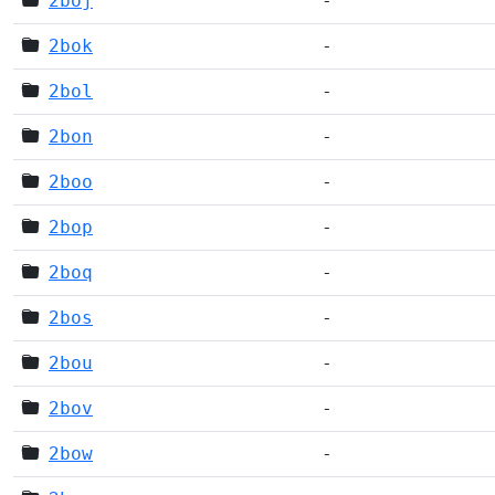
2boj
-
2bok
-
2bol
-
2bon
-
2boo
-
2bop
-
2boq
-
2bos
-
2bou
-
2bov
-
2bow
-