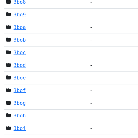
3bo8
-
3bo9
-
3boa
-
3bob
-
3boc
-
3bod
-
3boe
-
3bof
-
3bog
-
3boh
-
3boi
-