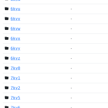
6kyu
-
6kyv
-
6kyw
-
6kyx
-
6kyy
-
6kyz
-
7ky0
-
7ky1
-
7ky2
-
7ky5
-
7ky6
-