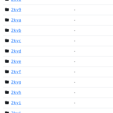
2ky9
-
2kya
-
2kyb
-
2kyc
-
2kyd
-
2kye
-
2kyf
-
2kyg
-
2kyh
-
2kyi
-