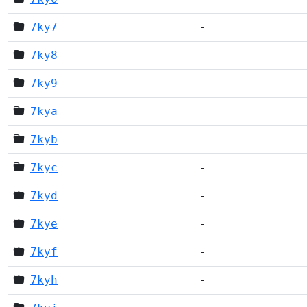
7ky7
-
7ky8
-
7ky9
-
7kya
-
7kyb
-
7kyc
-
7kyd
-
7kye
-
7kyf
-
7kyh
-