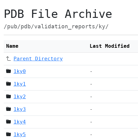
PDB File Archive
/pub/pdb/validation_reports/ky/
Name
Last Modified
Parent Directory
1ky0
-
1ky1
-
1ky2
-
1ky3
-
1ky4
-
1ky5
-