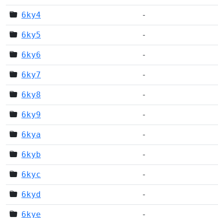
6ky4
-
6ky5
-
6ky6
-
6ky7
-
6ky8
-
6ky9
-
6kya
-
6kyb
-
6kyc
-
6kyd
-
6kye
-