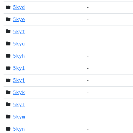
5kyd
-
5kye
-
5kyf
-
5kyg
-
5kyh
-
5kyi
-
5kyj
-
5kyk
-
5kyl
-
5kym
-
5kyn
-