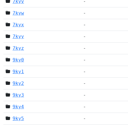
7kyv
-
7kyw
-
7kyx
-
7kyy
-
7kyz
-
9ky0
-
9ky1
-
9ky2
-
9ky3
-
9ky4
-
9ky5
-