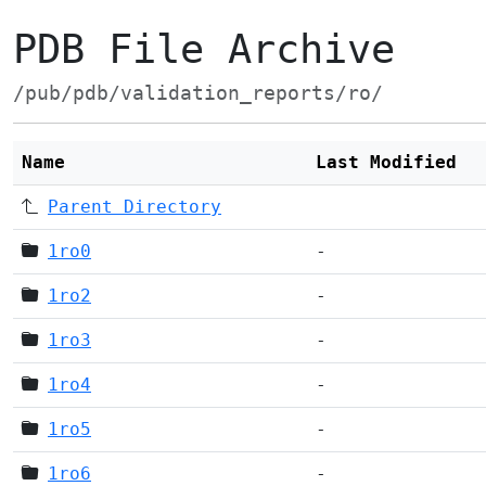
PDB File Archive
/pub/pdb/validation_reports/ro/
Name
Last Modified
Parent Directory
1ro0
-
1ro2
-
1ro3
-
1ro4
-
1ro5
-
1ro6
-