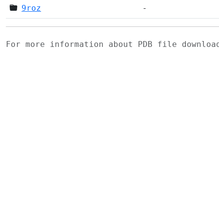
9roz
-
For more information about PDB file downlo